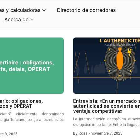
as y calculadoras
Directorio de corredores
Acerca de
ario: obligaciones,
Entrevista: «En un mercado s
lazos y OPERAT
autenticidad se convierte e
ventaja competitiva»
ciario”, oficialmente denominado
La intermediación energética atrav
rgía Terciario, obliga a los edificios
disrupción importante. Entre la llegad
By
Rosa
-
noviembre 7, 2025
re 8, 2025