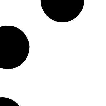
l intermediario – 4 de
Centros de datos y su crisis 
 2025
qué el 40 % de los proyecto
por falta de infraestructura 
e noviembre de 2025 • EnergyProMag
La industria digital descubre que 
 al contado
gasoductos de gas natural determina
re 4, 2025
By
Rosa
-
noviembre 1, 2025