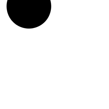
oculta: por
Estafas de corredores energéticos: 7
s fracasan
señales de alerta + cómo protegerse
de gas
(2025)
el acceso a los
El mercado de la energía se ha convertido en un
terreno de caza para
By
Rosa
-
noviembre 1, 2025