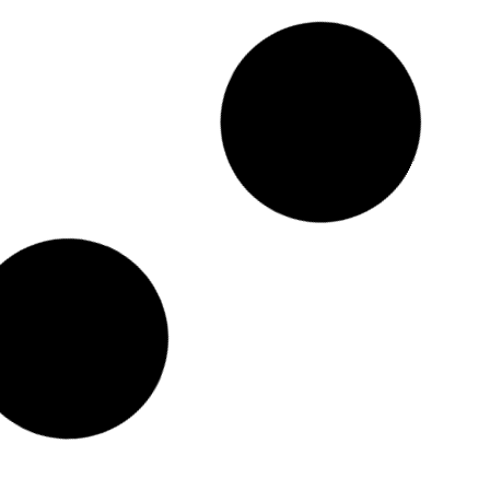
vierno 2025-
Green Deal y Fit for 55: ¿Qué impacto
ipar la
para las pymes europeas en 2026?
Por el equipo editorial de EnergyProMag.com La Unión
Mag.com Mientras
Europea ha iniciado una profunda transformación
rgéticos ultiman
By
Jerome
-
octubre 28, 2025