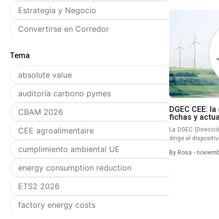
Estrategia y Negocio
Convertirse en Corredor
Fidelización y Relación con el Cliente
Tema
Marketing y Marca Personal
absolute value
Negociación y Gestión de Contratos
auditoría carbono pymes
Organización y Gestión de la Actividad
DGEC CEE: la
CBAM 2026
fichas y actu
Prospección y Adquisición de Clientes
CEE agroalimentaire
La DGEC (Direcció
dirige el dispositi
Ferias y Eventos
cumplimiento ambiental UE
By
Rosa
-
noviemb
Herramientas y Digitalización
energy consumption reduction
Automatización
ETS2 2026
Calculadoras y Modelos
factory energy costs
Leads Magnets