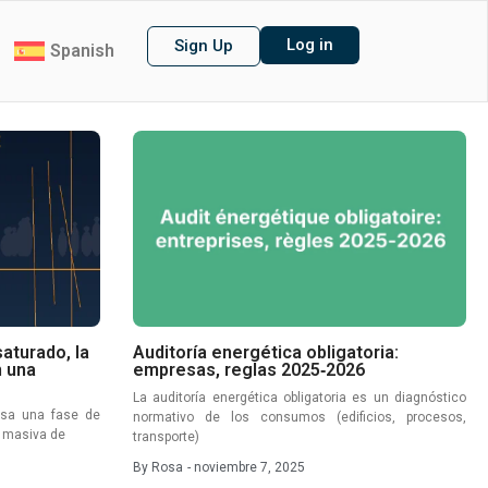
Log in
Sign Up
Spanish
aturado, la
Auditoría energética obligatoria:
n una
empresas, reglas 2025‑2026
La auditoría energética obligatoria es un diagnóstico
iesa una fase de
normativo de los consumos (edificios, procesos,
a masiva de
transporte)
By
Rosa
-
noviembre 7, 2025