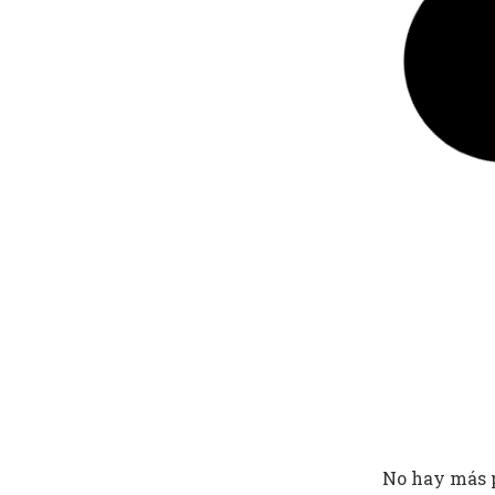
prix énergie PME
Guía ROI 2025:
Regulaciones
instalación s
regulación carbono UE
Última actualizac
Regulaciones Locales y Europeas
de lectura estima
stratégie achat énergie
Subvenciones y Ayudas PYME
By
Rosa
-
octubre
transición energética europea