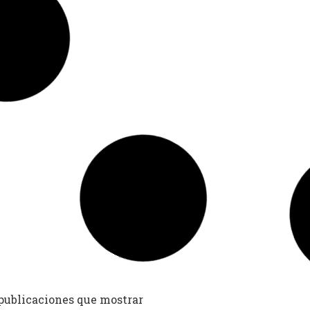
 rentabilidad y precio de la
Precios de la electricidad in
olar para empresas
2026: 3 escenarios para antic
subida
ión: 30 de octubre de 2025 | Tiempo
Por el equipo editorial de EnergyPro
do: 18 minutos
las empresas y los intermediarios ene
 31, 2025
By
Rosa
-
octubre 29, 2025