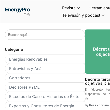
Revista
Herramient
Televisión y podcast
Buscar:
Categoría
Energías Renovables
Entrevistas y Análisis
Corredores
Decreto terci
objetivos, p
Decisores PYME
El “decreto ter
dispositivo Eco Ene
Estudios de Caso e Historias de Éxito
de
Expertos y Consultores de Energía
By
Rosa
-
noviemb