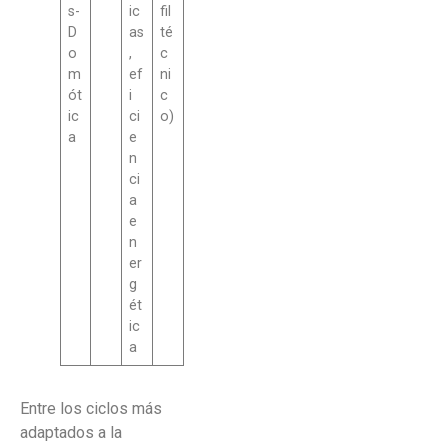
s-
ic
fil
D
as
té
o
,
c
m
ef
ni
ót
i
c
ic
ci
o)
a
e
n
ci
a
e
n
er
g
ét
ic
a
Entre los ciclos más
adaptados a la