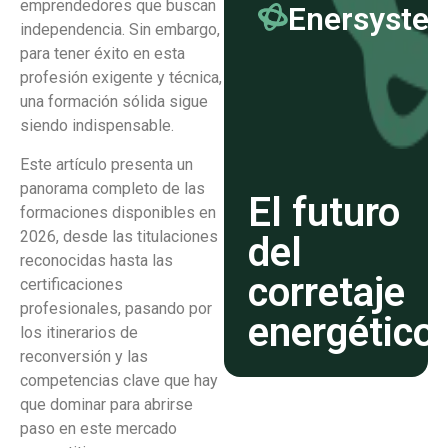
emprendedores que buscan
Enersyste
independencia. Sin embargo,
para tener éxito en esta
profesión exigente y técnica,
una formación sólida sigue
siendo indispensable.
Este artículo presenta un
panorama completo de las
El futuro
formaciones disponibles en
2026, desde las titulaciones
del
reconocidas hasta las
corretaje
certificaciones
profesionales, pasando por
energético
los itinerarios de
reconversión y las
competencias clave que hay
que dominar para abrirse
paso en este mercado