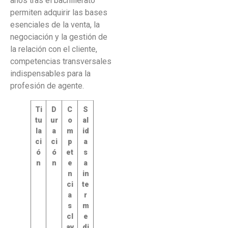
años tras el bachillerato
permiten adquirir las bases
esenciales de la venta, la
negociación y la gestión de
la relación con el cliente,
competencias transversales
indispensables para la
profesión de agente.
Ti
D
C
S
tu
ur
o
al
la
a
m
id
ci
ci
p
a
ó
ó
et
s
n
n
e
a
n
in
ci
te
a
r
s
m
cl
e
av
di