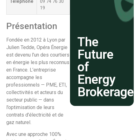
Téléphone
09 74 76 30
19
Présentation
The
Fondée en 2012 à Lyon par
Julien Tedde, Opéra Énergie
Future
est devenu l’un des courtiers
en énergie les plus reconnus
of
en France. L’entreprise
Energy
accompagne les
professionnels — PME, ETI,
Brokerage
collectivités et acteurs du
secteur public — dans
l’optimisation de leurs
contrats d’électricité et de
gaz naturel.
Avec une approche 100%