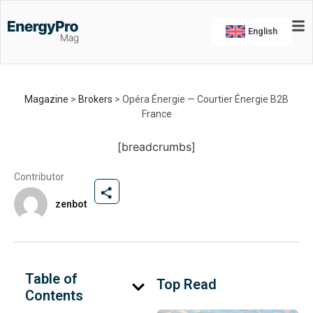
Brokers
English
Opéra Énergie — Courtier
Énergie B2B France
Opéra Énergie — Votre courtier en énergie pour les
Magazine
>
Brokers
>
Opéra Énergie — Courtier Énergie B2B
professionnels
France
By
zenbot
-
February 12, 2026
[breadcrumbs]
Contributor
zenbot
Table of
Top Read
Contents