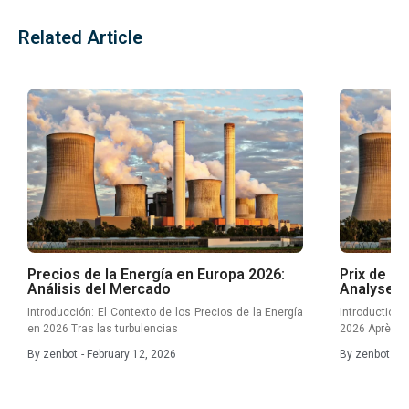
Related Article
Precios de la Energía en Europa 2026:
Prix de l’
Análisis del Mercado
Analyse d
Introducción: El Contexto de los Precios de la Energía
Introduction
en 2026 Tras las turbulencias
2026 Après l
By
zenbot
-
February 12, 2026
By
zenbot
-
F