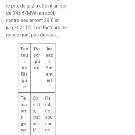
le prix du gaz a atteint un pic
de 345 €/MWh en août,
contre seulement 29 € en
juin 2021 [2]. Les facteurs de
risque n’ont pas disparu :
Fac
De
Im
teu
scr
pac
r
ipti
t
de
on
Pot
Ris
ent
qu
iel
e
Te
Co
Fla
nsi
nflit
mb
on
s,
ée
s
inst
sou
gé
abili
dai
op
té
ne