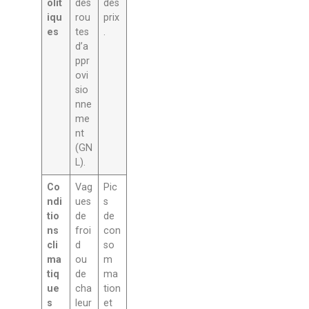
olit
des
des
iqu
rou
prix
es
tes
.
d’a
ppr
ovi
sio
nne
me
nt
(GN
L).
Co
Vag
Pic
ndi
ues
s
tio
de
de
ns
froi
con
cli
d
so
ma
ou
m
tiq
de
ma
ue
cha
tion
s
leur
et