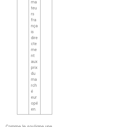
ma
teu
rs
fra
nça
is
dire
cte
me
nt
aux
prix
du
ma
rch
é
eur
opé
en.
Comme le souligne une