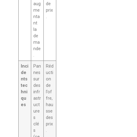
aug
de
me
prix
nta
.
nt
la
de
ma
nde
.
Inci
Pan
Réd
de
nes
ucti
nts
sur
on
tec
des
de
hni
infr
l’of
qu
astr
fre,
es
uct
hau
ure
sse
s
des
clé
prix
s
.
(ce