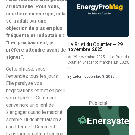
structurelle. Pour vous,
courtiers en énergie, cela
se traduit par une
objection de plus en plus
fréquente et redoutable :
“Les prix baissent, je
Le Brief du Courtier – 29
novembre 2025
préfère attendre avant de
signer”.
📅 29 novembre 2025 — Le Brief du
Courtier Snapshot marché En 2023,
les
Cette phrase, vous
l’entendez tous les jours.
By
tudor
-
décembre 3, 2025
Elle paralyse vos
négociations et met en péril
vos objectifs. Comment
Publicité
convaincre un client de
s’engager quand le marché
Enersyste
semble lui donner raison à
court terme ? Comment
transformer cette objection,