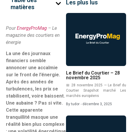
Table des
Les plus lus
matières
Pour
EnergyProMag
– Le
magazine des courtiers en
énergie
La une des journaux
financiers semble
annoncer une accalmie
Le Brief du Courtier – 28
sur le front de l’énergie.
novembre 2025
Après des années de
📅 28 novembre 2025 — Le Brief du
turbulences, les prix se
Courtier Snapshot marché Les
stabilisent, voire baissent.
marchés européens
Une aubaine ? Pas si vite.
By
tudor
-
décembre 3, 2025
Cette apparente
tranquillité masque une
réalité bien plus complexe
: une volatilité énergétique