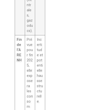
ntr
ale
s,
gaz
odu
cs).
Fin
Pré
Inc
de
vue
erti
l’A
pou
tud
RE
r fin
e et
NH
202
pot
5,
enti
elle
elle
exp
hau
ose
sse
ra
stru
les
ctu
con
rell
so
e.
m