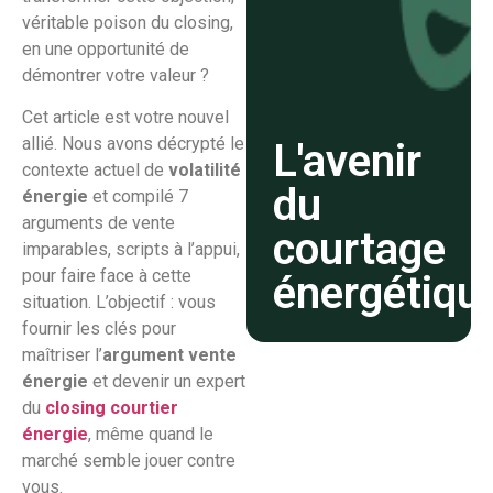
véritable poison du closing,
en une opportunité de
démontrer votre valeur ?
Cet article est votre nouvel
allié. Nous avons décrypté le
L'avenir
contexte actuel de
volatilité
du
énergie
et compilé 7
arguments de vente
courtage
imparables, scripts à l’appui,
pour faire face à cette
énergétiqu
situation. L’objectif : vous
fournir les clés pour
maîtriser l’
argument vente
énergie
et devenir un expert
du
closing courtier
énergie
, même quand le
marché semble jouer contre
vous.