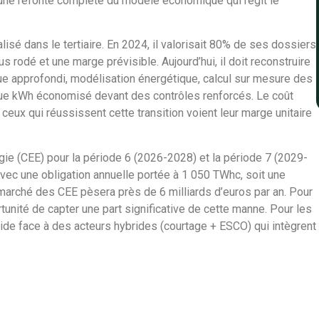
 une refonte complète du modèle économique qui régit le
lisé dans le tertiaire. En 2024, il valorisait 80% de ses dossiers
 rodé et une marge prévisible. Aujourd’hui, il doit reconstruire
que approfondi, modélisation énergétique, calcul sur mesure des
aque kWh économisé devant des contrôles renforcés. Le coût
s ceux qui réussissent cette transition voient leur marge unitaire
ie (CEE) pour la période 6 (2026-2028) et la période 7 (2029-
Avec une obligation annuelle portée à 1 050 TWhc, soit une
 marché des CEE pèsera près de 6 milliards d’euros par an. Pour
ortunité de capter une part significative de cette manne. Pour les
apide face à des acteurs hybrides (courtage + ESCO) qui intègrent