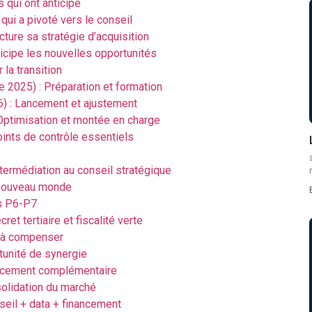
s qui ont anticipé
qui a pivoté vers le conseil
cture sa stratégie d’acquisition
ticipe les nouvelles opportunités
 la transition
2025) : Préparation et formation
) : Lancement et ajustement
 Optimisation et montée en charge
oints de contrôle essentiels
termédiation au conseil stratégique
e nouveau monde
s P6-P7
t tertiaire et fiscalité verte
re à compenser
rtunité de synergie
inancement complémentaire
solidation du marché
nseil + data + financement