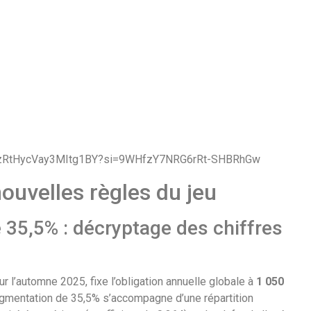
ymlzRtHycVay3MItg1BY?si=9WHfzY7NRG6rRt-SHBRhGw
ouvelles règles du jeu
e 35,5% : décryptage des chiffres
ur l’automne 2025, fixe l’obligation annuelle globale à
1 050
ugmentation de 35,5% s’accompagne d’une répartition