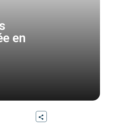
s
ée en