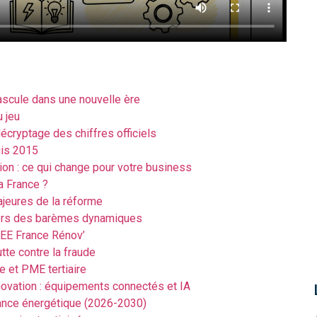
bascule dans une nouvelle ère
 jeu
décryptage des chiffres officiels
uis 2015
ion : ce qui change pour votre business
a France ?
ajeures de la réforme
 vers des barèmes dynamiques
 CEE France Rénov’
tte contre la fraude
de et PME tertiaire
nnovation : équipements connectés et IA
mance énergétique (2026-2030)