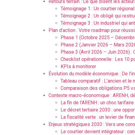
Retours terrain : Ce que disent les acteur
Témoignage 1 : Un courtier régional 
Témoignage 2 : Un obligé qui restru
Témoignage 3 : Un industriel qui an
Plan d’action : Votre roadmap pour réussir
Phase 1 (Octobre 2025 – Décembre 
Phase 2 (Janvier 2026 – Mars 2026
Phase 3 (Avril 2026 – Juin 2026) :
Checklist opérationnelle : Les 10 p
KPIs à monitorer
Évolution du modèle économique : De l’in
Tableau comparatif : L’ancien et l
Comparaison des obligations P5 v
Contexte macro-économique : ARENH, décre
La fin de l’ARENH : un choc tarifai
Le décret tertiaire 2030 : une oppo
La fiscalité verte : un levier de f
Enjeux stratégiques 2030 : Vers une con
Le courtier devient intégrateur : co