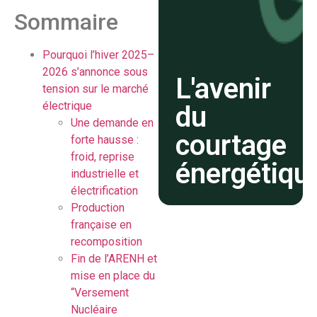
Sommaire
Pourquoi l’hiver 2025–
2026 s’annonce sous
L'avenir
tension sur le marché
électrique
du
Une demande en
courtage
forte hausse :
froid, reprise
énergétiqu
industrielle et
électrification
Production
française en
recomposition
Fin de l’ARENH et
mise en place du
“Versement
Nucléaire