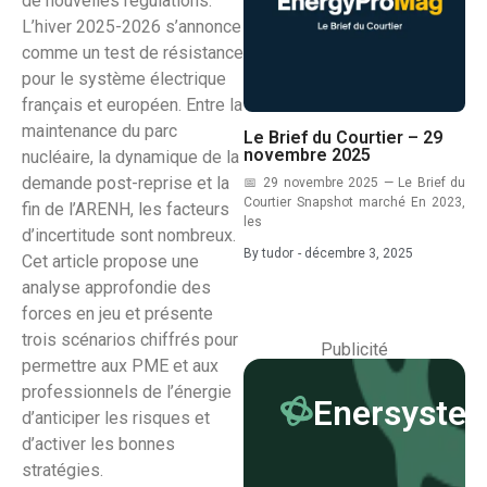
de nouvelles régulations.
L’hiver 2025-2026 s’annonce
comme un test de résistance
pour le système électrique
français et européen. Entre la
maintenance du parc
Le Brief du Courtier – 29
novembre 2025
nucléaire, la dynamique de la
demande post-reprise et la
📅 29 novembre 2025 — Le Brief du
Courtier Snapshot marché En 2023,
fin de l’ARENH, les facteurs
les
d’incertitude sont nombreux.
By
tudor
-
décembre 3, 2025
Cet article propose une
analyse approfondie des
forces en jeu et présente
trois scénarios chiffrés pour
Publicité
permettre aux PME et aux
professionnels de l’énergie
Enersyste
d’anticiper les risques et
d’activer les bonnes
stratégies.