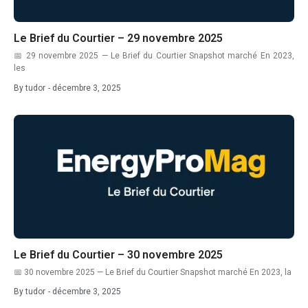
courtier énergie agroalimentaire
Marketing & Personal Branding
courtier énergie décarbonation
Le Brief du Courtier – 29 novembre 2025
Négociation & Gestion des Contrats
📅 29 novembre 2025 — Le Brief du Courtier Snapshot marché En 2023,
courtier énergie indépendant
les
Organisation & Gestion d'activité
By
tudor
-
décembre 3, 2025
courtier énergie PME
Prospection & Acquisition client
courtier énergie salarié
coût énergie usine
création cabinet courtage
CRM courtier
CSRD
décarbonation
Le Brief du Courtier – 30 novembre 2025
décarbonation industrielle
📅 30 novembre 2025 — Le Brief du Courtier Snapshot marché En 2023, la
By
tudor
-
décembre 3, 2025
décret tertiaire