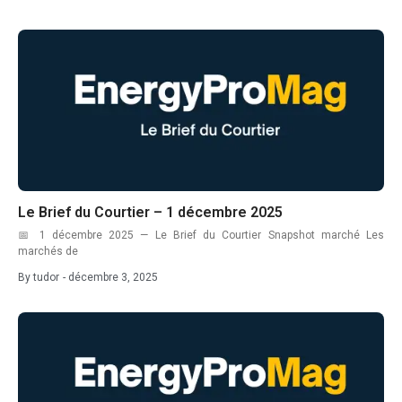
devenir courtier en énergie
devenir courtier énergie 2026
diplôme courtier énergie
EFCE formation
efficacité énergétique
efficacité énergétique IAA
Le Brief du Courtier – 1 décembre 2025
efficacité énergétique industrielle
📅 1 décembre 2025 — Le Brief du Courtier Snapshot marché Les
marchés de
éligibilité tarif bleu 2025
By
tudor
-
décembre 3, 2025
énergie agroalimentaire
energy consumption reduction
ETS2 2026
factory energy costs