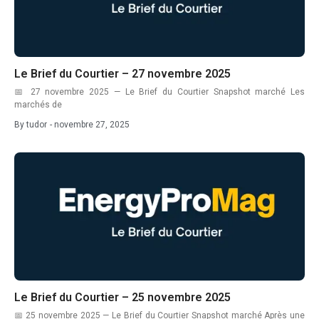
facture énergie hiver 2026
facture énergie industrie alimentaire
Le Brief du Courtier – 27 novembre 2025
fin ARENH 2026
📅 27 novembre 2025 — Le Brief du Courtier Snapshot marché Les
fin tarif réglementé
marchés de
By
tudor
-
novembre 27, 2025
Fit for 55 entreprises
formation courtier énergie
formation professionnelle énergie
France 2030 DECARB IND
French electricity market
Green Deal PME
groupement achat électricité
Le Brief du Courtier – 25 novembre 2025
📅 25 novembre 2025 — Le Brief du Courtier Snapshot marché Après une