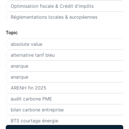
Optimisation fiscale & Crédit d'impôts
Réglementations locales & européennes
Subventions & Aides PME
Topic
Interviews & Analyses
absolute value
Courtiers
alternative tarif bleu
Décideurs PME
anarque
Etudes de cas & success stories
anarque
Experts & Consultants énergie
ARENH fin 2025
Marché de l'énergie
audit carbone PME
Eléctricité
bilan carbone entreprise
Gaz
BTS courtage énergie
Marché Européens