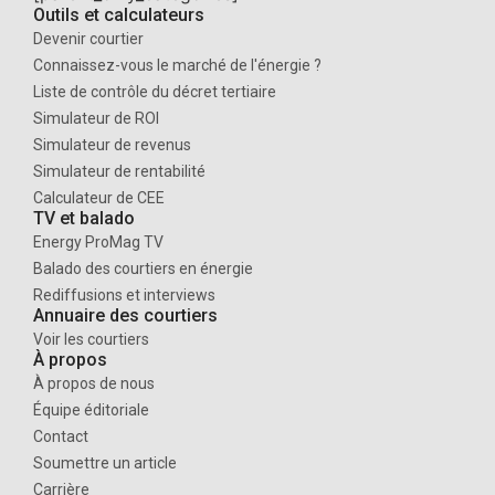
Outils et calculateurs
PPA industrie
Devenir courtier
prévision prix électricité 2026
Connaissez-vous le marché de l'énergie ?
Liste de contrôle du décret tertiaire
Prix électricité 2026
Simulateur de ROI
prix électricité agroalimentaire 2025
Simulateur de revenus
Simulateur de rentabilité
prix électricité hiver 2025
Calculateur de CEE
TV et balado
prix électricité pro
Energy ProMag TV
Balado des courtiers en énergie
prix énergie PME
Rediffusions et interviews
prix mégawattheure hiver
Annuaire des courtiers
Voir les courtiers
prospection B2B énergie
À propos
À propos de nous
reconversion courtier énergie
Équipe éditoriale
Contact
réglementation carbone Europe
Soumettre un article
renégociation contrat électricité
Carrière