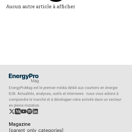
monitoring énergétique
Aucun autre article à afficher
négociation contrat électricité
neutralité carbone 2050
obligations énergie entreprises
optimisation énergétique agroalimentaire
optimisation facture énergie
outils courtier énergie
performance énergétique
EnergyProMag est le premier média dédié aux courtiers en énergie
plan climat européen 2026
B2B. Actualités, analyses, outils et interviews : nous vous aidons à
comprendre le marché et à développer votre activité dans un secteur
plan de décarbonation entreprises 2026
en pleine mutation.
plan descarbonización empresas 2026
Magazine
PME
[parent_only_categories]