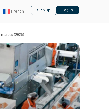
Log in
Sign Up
French
os marges (2025)