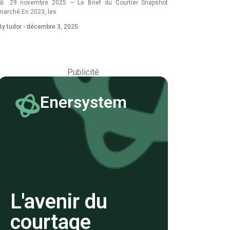
📅 29 novembre 2025 — Le Brief du Courtier Snapshot
marché En 2023, les
By
tudor
-
décembre 3, 2025
Publicité
Enersystem
L'avenir du
courtage