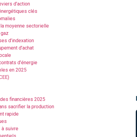
viers d’action
 énergétiques clés
nomalies
 la moyenne sectorielle
e gaz
ses d’indexation
oupement d’achat
locale
contrats d’énergie
ibles en 2025
(CEE)
aides financières 2025
s sacrifier la production
nt rapide
ues
 à suivre
sentiels